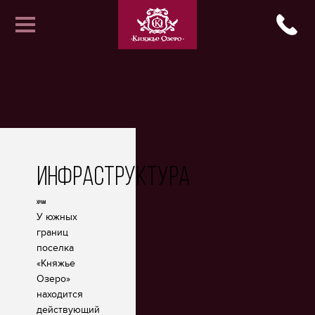
Управляющая компания
Инфраструктура
Описание
Галерея
Инфраструктура
Статьи
Храм
У южных
Проекты домов
границ
поселка
Акции
Контакты
«Княжье
Озеро»
Партнеры
находится
действующий