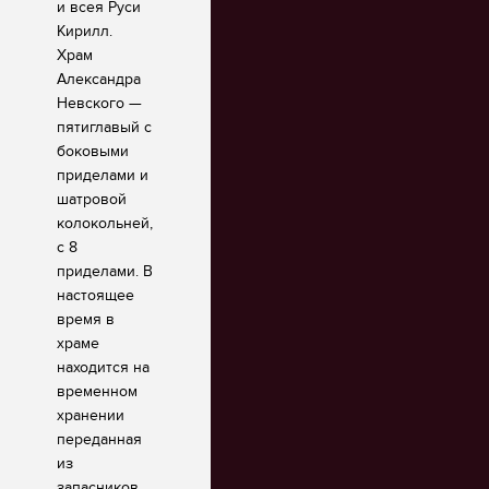
и всея Руси
Кирилл.
Храм
Александра
Невского —
пятиглавый с
боковыми
приделами и
шатровой
колокольней,
с 8
приделами. В
настоящее
время в
храме
находится на
временном
хранении
переданная
из
запасников