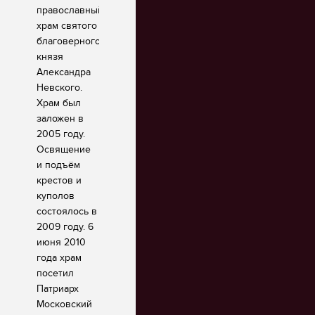
православный
храм святого
Избранное
благоверного
князя
Александра
Невского.
Храм был
заложен в
2005 году.
Освящение
и подъём
крестов и
куполов
состоялось в
2009 году. 6
июня 2010
года храм
посетил
Патриарх
Московский