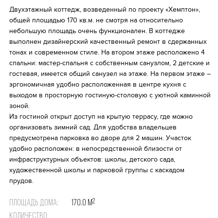
Двухэтажный коттедж, возведенный по проекту «Хемптон»,
Избранное
общей площадью 170 кв.м. не смотря на относительно
небольшую площадь очень функционален. В коттедже
выполнен дизайнерский качественный ремонт в сдержанных
тонах и современном стиле. На втором этаже расположено 4
спальни: мастер-спальня с собственным санузлом, 2 детские и
гостевая, имеется общий санузел на этаже. На первом этаже –
эргономичная удобно расположенная в центре кухня с
выходом в просторную гостиную-столовую с уютной каминной
зоной.
Из гостиной открыт доступ на крытую террасу, где можно
организовать зимний сад. Для удобства владельцев
предусмотрена парковка во дворе для 2 машин. Участок
удобно расположен: в непосредственной близости от
инфраструктурных объектов: школы, детского сада,
художественной школы и парковой группы с каскадом
прудов.
2
Площадь дома:
170.0 м
Количество