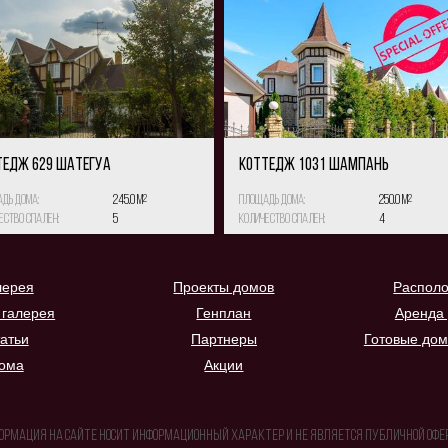
ТЕДЖ 629 Шатегуа
КОТТЕДЖ 1031 Шампань
дь дома:
245.0 м
2
Площадь дома:
250.0 м
2
ество спален:
5
Количество спален:
4
лерея
Проекты домов
Распол
 галерея
Генплан
Аренда
атьи
Партнеры
Готовые дом
ома
Акции
+7 (495) 
ормация на сайте носит информационный характер и не является публичной офе