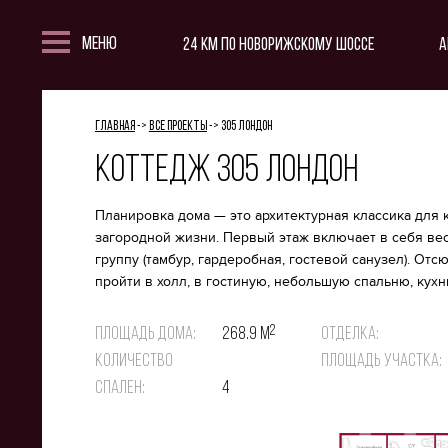
Меню
24 км по Новорижскому шоссе
А
Главная
->
Все проекты
->
305 Лондон
О посёлке
Коттедж 305 Лондон
Планировка дома — это архитектурная классика для
загородной жизни. Первый этаж включает в себя в
Управляющая компания
группу (тамбур, гардеробная, гостевой санузел). Отс
пройти в холл, в гостиную, небольшую спальню, кух
игровую комнату. Кроме того, на первом этаже расп
камин, просторная терраса и постирочная.
2
Площадь дома:
268.9 м
Отделка:
Второй этаж — это холл, три спальни, две ванные ко
Количество
Площадь участка:
Аэрофотосъемка
Инфраструктура
гардеробная *в мастер-спальне* и кабинет. Коттедж 
спален:
4
меблирован. На территории проекта построен подо
бассейн объемом 45 кубометров с водопадом, цирку
выдвигающимся навесом, а также новая сауна (harvia