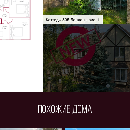
реализован
Партнеры
стиле с
. Установлен
Коттедж 305 Лондон - рис. 1
и участка.
ия -
6 камер) с
Информация
 комплексная
ма и датчики
на -
рритории
вая
5 минутах
кого сада,
ных площадок
Похожие дома