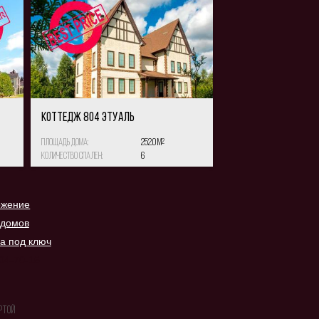
КОТТЕДЖ 804 Этуаль
Площадь дома:
252.0 м
2
Количество спален:
6
ожение
 домов
а под ключ
104-70-15
ртой