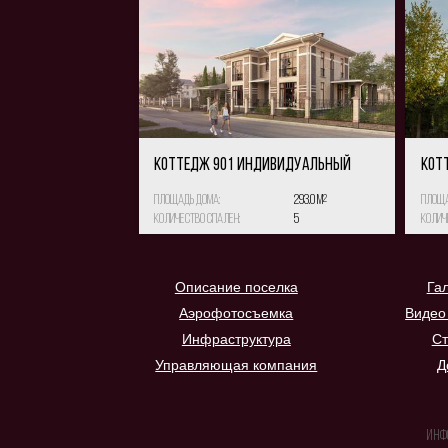
КОТТЕДЖ 901 Индивидуальный
КОТ
Площадь дома:
293.0 м
2
Площа
Количество спален:
5
Колич
Описание поселка
Га
Аэрофотосъемка
Видео
Инфраструктура
Ст
Управляющая компания
Д
Инф