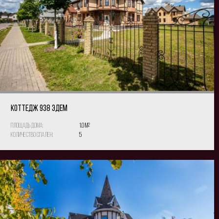
КОТТЕДЖ 938 Эдем
Площадь дома:
1.0 м
2
Количество спален:
5