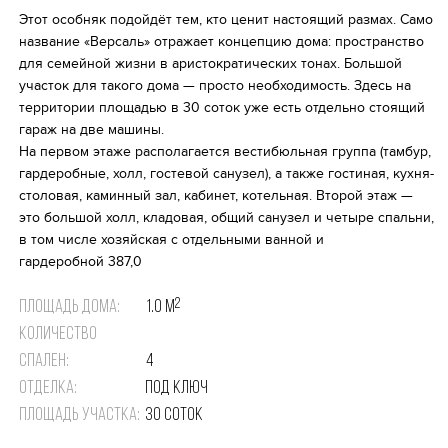
Этот особняк подойдёт тем, кто ценит настоящий размах. Само
Избранное
название «Версаль» отражает концепцию дома: пространство
для семейной жизни в аристократических тонах. Большой
участок для такого дома — просто необходимость. Здесь на
территории площадью в 30 соток уже есть отдельно стоящий
гараж на две машины.
На первом этаже располагается вестибюльная группа (тамбур,
гардеробные, холл, гостевой санузел), а также гостиная, кухня-
столовая, каминный зал, кабинет, котельная. Второй этаж —
это большой холл, кладовая, общий санузел и четыре спальни,
в том числе хозяйская с отдельными ванной и
гардеробной 387,0
2
Площадь дома:
1.0 м
Количество
спален:
4
Отделка:
Под ключ
Площадь участка:
30 соток