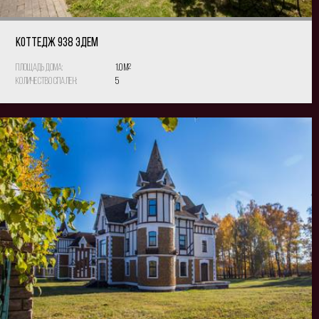
КОТТЕДЖ 938 Эдем
Площадь дома:
1.0 м
2
Количество спален:
5