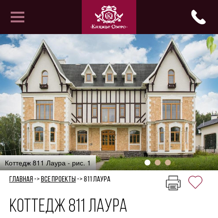
Управляющая компания
Инфраструктура
Описание
Галерея
Статьи
Проекты домов
Коттедж 811 Лаура - рис. 1
Акции
Контакты
Главная
->
Все проекты
->
811 Лаура
Коттедж 811 Лаура
Партнеры